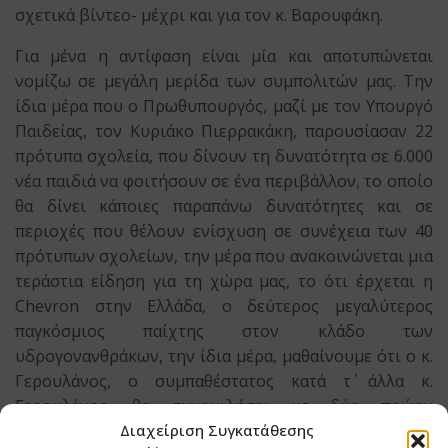
σχετικά βίντεο- μέχρι και για τον κ. Βαρουφάκη.
Για μένα η αντίφαση είναι μία και αποτυπώνεται
νομίζω σε μεγάλη μερίδα των συμπολιτών μας. Την
ίδια μέρα που ο Πρωθυπουργός, μαζί με τον Υπουργό
Παιδείας, τον Κυριάκο Πιερρακάκη, παρουσίασαν 22
πρότυπα σχολεία, που δίνουν τη δυνατότητα σε 6.000
νέα παιδιά να φοιτήσουν σε ένα περιβάλλον, το οποίο
θα δίνει κάποιες παραπάνω δυνατότητες και σε
περιοχές που θέλουν ενίσχυση σε συνέχεια των 40
πρότυπων σχολείων, την μέρα που ανακοινώνεται μια
τεράστια είδηση για τη χώρα μας, το ότι έρχεται η
Chevron στην Ελλάδα, ο δεύτερος μεγαλύτερος
παγκόσμιος παίχτης στον κλάδο των
υδρογονανθράκων, την ίδια μέρα, μαθαίνουμε ότι ο κ.
Γερουλάνος, ο συμπαθέστατος κατά τ΄ άλλα κ.
Γερουλάνος, θα συνομιλήσει με δύο πρώην
Υπουργούς του ΣΥΡΙΖΑ, δύο πρώην Υπουργούς του κ.
Διαχείριση Συγκατάθεσης