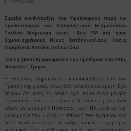
21 ΙΑΝΟΥΑΡΙΟΥ 2025
Σημεία συνέντευξης του Υφυπουργού παρά τω
Πρωθυπουργώ και Κυβερνητικού Εκπροσώπου
Παύλου Μαρινάκη στον
Real
FM
και τους
δημοσιογράφους Νίκος Χατζηνικολάου, Κάτια
Μακρή και Αντώνη Δελλατόλα
Για τη χθεσινή ορκωμοσία του Προέδρου των ΗΠΑ,
Ντόναλντ Τραμπ
Η Ελληνική Δημοκρατία εκπροσωπήθηκε από τον
Πρέσβη της χώρας, όπως όλα τα υπόλοιπα κράτη. Εγώ
θεωρώ ότι αυτό το οποίο έχει πάρα πολύ μεγάλη
σημασία να τονίσουμε – γιατί ο Ντόναλντ Τραμπ είναι
πλέον και επίσημα ο Πρόεδρος των ΗΠΑ, μετά και την
ορκωμοσία του – είναι η επιλογή του αμερικανικού
λαού. Αυτό που πρέπει να πούμε είναι ότι η χώρα μας
επιδιώκει την εμβάθυνση αυτής της στρατηγικής