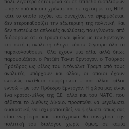
πολύ λιγότερα ζητούμενα και σε επίπεδο εξοπλισμών
– πριν από κάποια χρόνια- και σε σχέση με τις ΗΠΑ,
κάτι το οποίο ισχύει και συνεχίζει να εφαρμόζεται,
δεν ετεροκαθορίζει την εξωτερική της πολιτική. Και
δεν πιστεύω σε απλοϊκές αναλύσεις, που γίνονται από
διάφορους ότι ο Τραμπ είναι φίλος με τον Ερντογάν
και αυτή η ανάλυση οδηγεί κάπου. Σίγουρα όλα τα
παρακολουθούμε. Όλα έχουν μια αξία, αλλά όπως
παρουσιάζεται ο Ρετζέπ Ταγίπ Ερντογάν, ο Τούρκος
Πρόεδρος ως φίλος του Ντόναλντ Τραμπ από τους
αναλυτές, υπάρχουν και άλλοι, οι οποίοι έχουν
εντελώς αντίθετα συμφέροντα – και άλλοι φίλοι
εννοώ – με τον Πρόεδρο Ερντογάν. Η χώρα μας είναι
ένα κράτος-μέλος της Ε.Ε., αλλά και του ΝΑΤΟ, που
σέβεται το Διεθνές Δίκαιο, προσπαθεί να μεγαλώσει
ουσιαστικά, να ισχυροποιηθεί, να ψηλώσει όπως σας
είπα νωρίτερα και ταυτόχρονα θα συνεχίσει την
πολιτική του διαλόγου χωρίς, όμως, σε καμία