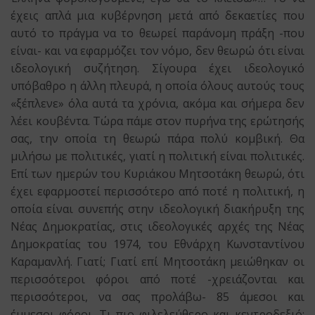
έχεις απλά μια κυβέρνηση μετά από δεκαετίες που
αυτό το πράγμα να το θεωρεί παράνομη πράξη -που
είναι- και να εφαρμόζει τον νόμο, δεν θεωρώ ότι είναι
ιδεολογική συζήτηση. Σίγουρα έχει ιδεολογικό
υπόβαθρο η άλλη πλευρά, η οποία όλους αυτούς τους
«ξέπλενε» όλα αυτά τα χρόνια, ακόμα και σήμερα δεν
λέει κουβέντα. Τώρα πάμε στον πυρήνα της ερώτησής
σας, την οποία τη θεωρώ πάρα πολύ κομβική. Θα
μιλήσω με πολιτικές, γιατί η πολιτική είναι πολιτικές.
Επί των ημερών του Κυριάκου Μητσοτάκη θεωρώ, ότι
έχει εφαρμοστεί περισσότερο από ποτέ η πολιτική, η
οποία είναι συνεπής στην ιδεολογική διακήρυξη της
Νέας Δημοκρατίας, στις ιδεολογικές αρχές της Νέας
Δημοκρατίας του 1974, του Εθνάρχη Κωνσταντίνου
Καραμανλή. Γιατί; Γιατί επί Μητσοτάκη μειώθηκαν οι
περισσότεροι φόροι από ποτέ -χρειάζονται και
περισσότεροι, να σας προλάβω- 85 άμεσοι και
έμμεσοι φόροι. Τι πιο φιλελεύθερο και κεντροδεξιό;