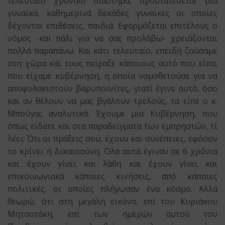
τελευταίο χρονικό διάστημα, προστατεύεται μια
γυναίκα, καθημερινά δεκάδες γυναίκες οι οποίες
δέχονται επιθέσεις, παιδιά. Εφαρμόζεται επιτέλους ο
νόμος -και πάλι για να σας προλάβω- χρειάζονται
πολλά παραπάνω. Και κάτι τελευταίο, επειδή ζούσαμε
στη χώρα και τους πείραξε κάποιους αυτό που είπα,
που είχαμε κυβέρνηση, η οποία νομοθετούσε για να
αποφυλακιστούν βαρυποινίτες, γιατί έγινε αυτό, όσο
και αν θέλουν να μας βγάλουν τρελούς, τα είπε ο κ.
Μπούγας αναλυτικά. Έχουμε μια Κυβέρνηση, που
όπως είδατε και στα παραδείγματα των εμπρηστών, τί
λέει; Ότι οι πράξεις σου, έχουν και συνέπειες, εφόσον
το κρίνει η Δικαιοσύνη. Όλα αυτά έγιναν σε 6 χρόνια
και έχουν γίνει και λάθη και έχουν γίνει και
επικοινωνιακά κάποιες κινήσεις, από κάποιες
πολιτικές, οι οποίες πλήγωσαν ένα κόσμο. Αλλά
θεωρώ, ότι στη μεγάλη εικόνα, επί του Κυριάκου
Μητσοτάκη, επί των ημερών αυτού του