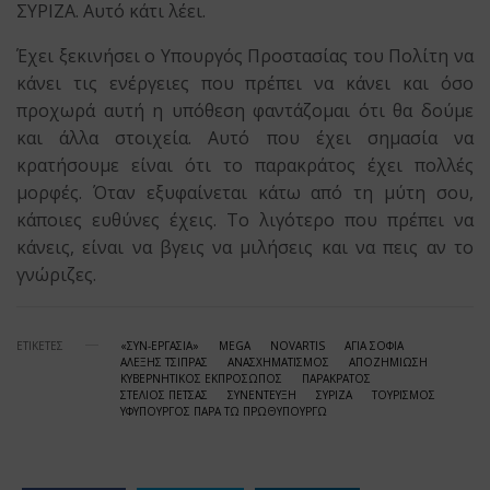
ΣΥΡΙΖΑ. Αυτό κάτι λέει.
Έχει ξεκινήσει ο Υπουργός Προστασίας του Πολίτη να
κάνει τις ενέργειες που πρέπει να κάνει και όσο
προχωρά αυτή η υπόθεση φαντάζομαι ότι θα δούμε
και άλλα στοιχεία. Αυτό που έχει σημασία να
κρατήσουμε είναι ότι το παρακράτος έχει πολλές
μορφές. Όταν εξυφαίνεται κάτω από τη μύτη σου,
κάποιες ευθύνες έχεις. Το λιγότερο που πρέπει να
κάνεις, είναι να βγεις να μιλήσεις και να πεις αν το
γνώριζες.
ΕΤΙΚΕΤΕΣ
«ΣΥΝ-ΕΡΓΑΣΙΑ»
MEGA
NOVARTIS
ΑΓΙΑ ΣΟΦΙΑ
ΑΛΕΞΗΣ ΤΣΙΠΡΑΣ
ΑΝΑΣΧΗΜΑΤΙΣΜΟΣ
ΑΠΟΖΗΜΙΩΣΗ
ΚΥΒΕΡΝΗΤΙΚΟΣ ΕΚΠΡΟΣΩΠΟΣ
ΠΑΡΑΚΡΑΤΟΣ
ΣΤΕΛΙΟΣ ΠΕΤΣΑΣ
ΣΥΝΕΝΤΕΥΞΗ
ΣΥΡΙΖΑ
ΤΟΥΡΙΣΜΟΣ
ΥΦΥΠΟΥΡΓΟΣ ΠΑΡΑ ΤΩ ΠΡΩΘΥΠΟΥΡΓΩ