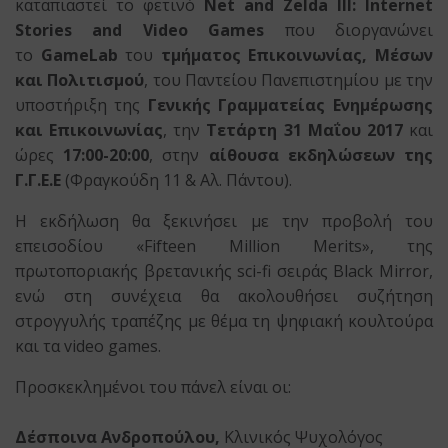
καταπιαστεί το φετινό
Net and Zelda III: Internet
Stories and Video Games
που διοργανώνει
το
GameLab
του
τμήματος Επικοινωνίας, Μέσων
και Πολιτισμού
, του Παντείου Πανεπιστημίου με την
υποστήριξη της
Γενικής Γραμματείας Ενημέρωσης
και Επικοινωνίας
, την
Τετάρτη 31 Μαΐου 2017
και
ώρες
17:00-20:00
, στην
αίθουσα εκδηλώσεων της
Γ.Γ.Ε.Ε
(Φραγκούδη 11 & Αλ. Πάντου).
Η εκδήλωση θα ξεκινήσει με την προβολή του
επεισοδίου «Fifteen Million Merits», της
πρωτοποριακής βρετανικής sci-fi σειράς Black Mirror,
ενώ στη συνέχεια θα ακολουθήσει συζήτηση
στρογγυλής τραπέζης με θέμα τη ψηφιακή κουλτούρα
και τα video games.
Προσκεκλημένοι του πάνελ είναι οι:
Δέσποινα Ανδροπούλου,
Κλινικός Ψυχολόγος