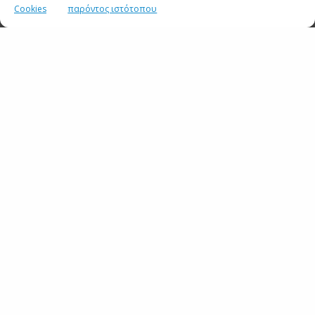
Cookies
παρόντος ιστότοπου
SHARE
TWEET
SHARE
SHARE