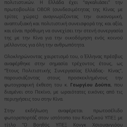
πολιτιστικών. Η Ελλάδα έχει “αγκαλιάσει” την
πρωτοβουλία OBOR (συνδεσιμότητας της Κίνας με
τρίτες χώρες) αναγνωρίζοντας την οικονομική,
αναπτυξιακή και πολιτιστική συνεισφορά της και αξία,
και είναι πρόθυμη να συνεχίσει την στενή συνεργασία
της με την Κίνα για την οικοδόμηση ενός κοινού
μέλλοντος για όλη την ανθρωπότητα.
Ολοκληρώνοντας χαιρετισμό του, ο Έλληνας πρέσβυς
αναφέρθηκε στην σημασία τρέχοντος έτους, ως
“Έτους Πολιτιστικής Συνεργασίας Ελλάδας- Κίνας”,
παρουσιάζοντας στους προσκεκλημένους την
φωτογραφική έκθεση του κ.
Γεωργίου Δούπα
, που
διαμένει στο Πεκίνο, με ωραιότατες εικόνες από τις
περιηγήσεις του στην Κίνα.
Στην εκδήλωση αναφέρεται πρωτοσέλιδο
φωτορεπορτάζ στον ιστότοπο του Κινεζικού ΥΠΕΞ με
τίτλο “Ο Βοηθός ΥΠΕΞ Κονγκ Χσιουανγιόου