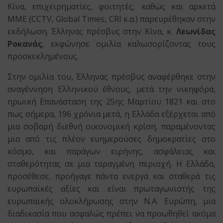
Κίνα, επιχειρηματίες, φοιτητές, καθώς και αρκετά
ΜΜΕ (CCTV, Global Times, CRI κ.α.) παρευρέθηκαν στην
εκδήλωση. Έλληνας πρέσβυς στην Κίνα, κ.
Λεωνίδας
Ροκανάς
, εκφώνησε ομιλία καλωσορίζοντας τους
προσκεκλημένους.
Στην ομιλία του, Έλληνας πρέσβυς αναφέρθηκε στην
αναγέννηση Ελληνικού έθνους, μετά την νικηφόρα,
ηρωική Επανάσταση της 25ης Μαρτίου 1821 και στο
πως σήμερα, 196 χρόνια μετά, η Ελλάδα εξέρχεται από
μια σοβαρή διεθνή οικονομική κρίση, παραμένοντας
μια από τις πλέον ευημερούσες δημοκρατίες στο
κόσμο, και παράγων ειρήνης, ασφάλειας και
σταθερότητας σε μια ταραγμένη περιοχή. Η Ελλάδα,
προσέθεσε, προήγαγε πάντα ενεργά και σταθερά τις
ευρωπαϊκές αξίες και είναι πρωταγωνιστής της
ευρωπαϊκής ολοκλήρωσης στην Ν.Α. Ευρώπη, μια
διαδικασία που ασφαλώς πρέπει να προωθηθεί ακόμα