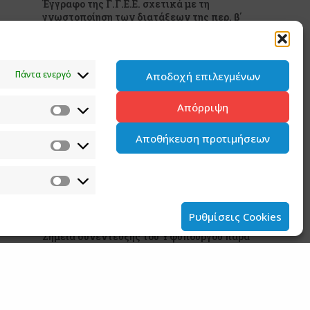
Έγγραφο της Γ.Γ.Ε.Ε. σχετικά με τη
γνωστοποίηση των διατάξεων της περ. β΄
του άρθρου 31 του ν. 5253/2025 (Α’ 212)
5 ΑΥΓΟΥΣΤΟΥ 2026
Πάντα ενεργό
Αποδοχή επιλεγμένων
Ανάρτηση του Υφυπουργού παρά τω
Πρωθυπουργώ και Κυβερνητικού
Απόρριψη
Εκπροσώπου Παύλου Μαρινάκη
2 ΑΥΓΟΥΣΤΟΥ 2026
Αποθήκευση προτιμήσεων
Ανάρτηση του Υφυπουργού παρά τω
Πρωθυπουργώ και Κυβερνητικού
Εκπροσώπου Παύλου Μαρινάκη*
2 ΑΥΓΟΥΣΤΟΥ 2026
Ρυθμίσεις Cookies
Σημεία συνέντευξης του Υφυπουργού παρά
τω Πρωθυπουργώ και Κυβερνητικού
Εκπροσώπου στον ΠΑΡΑΠΟΛΙΤΙΚΑ FM
31 ΙΟΥΛΙΟΥ 2026