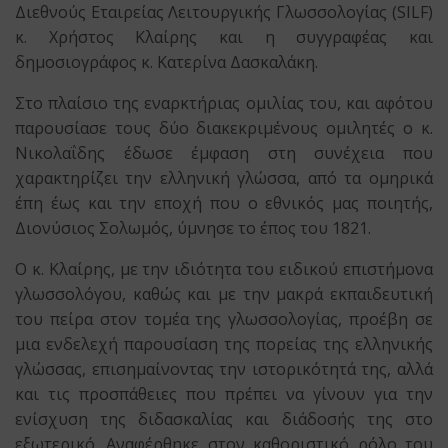
Διεθνούς Εταιρείας Λειτουργικής Γλωσσολογίας (SILF)
κ. Χρήστος Κλαίρης και η συγγραφέας και
δημοσιογράφος κ. Κατερίνα Δασκαλάκη.
Στο πλαίσιο της εναρκτήριας ομιλίας του, και αφότου
παρουσίασε τους δύο διακεκριμένους ομιλητές ο κ.
Νικολαΐδης έδωσε έμφαση στη συνέχεια που
χαρακτηρίζει την ελληνική γλώσσα, από τα ομηρικά
έπη έως και την εποχή που ο εθνικός μας ποιητής,
Διονύσιος Σολωμός, ύμνησε το έπος του 1821.
Ο κ. Κλαίρης, με την ιδιότητα του ειδικού επιστήμονα
γλωσσολόγου, καθώς και με την μακρά εκπαιδευτική
του πείρα στον τομέα της γλωσσολογίας, προέβη σε
μια ενδελεχή παρουσίαση της πορείας της ελληνικής
γλώσσας, επισημαίνοντας την ιστορικότητά της, αλλά
και τις προσπάθειες που πρέπει να γίνουν για την
ενίσχυση της διδασκαλίας και διάδοσής της στο
εξωτερικό. Αναφέρθηκε στον καθοριστικό ρόλο του