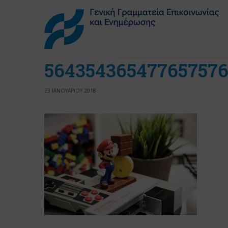
56435436547765757
23 ΙΑΝΟΥΑΡΙΟΥ 2018