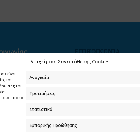
ΕΠΙΚΟΙΝΩΝΙΑ
Διαχείριση Συγκατάθεσης Cookies
Φραγκούδη 11 & Αλεξάνδρο
Πάντου
που είναι
Καλλιθέα, 176 71 Αθήνα
Αναγκαία
ίες του
μέρωσης
και
210 90 98 000
kies
Προτιμήσεις
info.media@media.gov.gr
όποια από τα
Στατιστικά
Εμπορικής Προώθησης