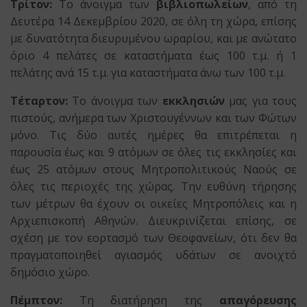
Τρίτον:
Το άνοιγμα των
βιβλιοπωλείων
, από τη
Δευτέρα 14 Δεκεμβρίου 2020, σε όλη τη χώρα, επίσης
με δυνατότητα διευρυμένου ωραρίου, και με ανώτατο
όριο 4 πελάτες σε καταστήματα έως 100 τ.μ. ή 1
πελάτης ανά 15 τ.μ. για καταστήματα άνω των 100 τ.μ.
Τέταρτον:
Το άνοιγμα των
εκκλησιών
μας για τους
πιστούς, ανήμερα των Χριστουγέννων και των Φώτων
μόνο. Τις δύο αυτές ημέρες θα επιτρέπεται η
παρουσία έως και 9 ατόμων σε όλες τις εκκλησίες και
έως 25 ατόμων στους Μητροπολιτικούς Ναούς σε
όλες τις περιοχές της χώρας. Την ευθύνη τήρησης
των μέτρων θα έχουν οι οικείες Μητροπόλεις και η
Αρχιεπισκοπή Αθηνών. Διευκρινίζεται επίσης, σε
σχέση με τον εορτασμό των Θεοφανείων, ότι δεν θα
πραγματοποιηθεί αγιασμός υδάτων σε ανοιχτό
δημόσιο χώρο.
Πέμπτον:
Τη διατήρηση της
απαγόρευσης