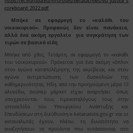
https://ec.europa.eu/info/sites/default/files/eu_justice_s
coreboard_2022.pdf
Μπήκε σε εφαρμογή το «καλάθι του
νοικοκυριού». Προφανώς δεν είναι πανάκεια,
αλλά ένα ακόμη εργαλείο για συγκράτηση των
τιμών σε βασικά είδη
Μπήκε από χθες, Τετάρτη, σε εφαρμογή το «καλάθι
του νοικοκυριού». Πρόκειται για ένα ακόμη «όπλο»
στον αγώνα καταπολέμησης της ακρίβειας και στον
αγώνα αντιμετώπισης των δυσκολιών της
καθημερινότητας. Ήδη, από την προηγούμενη μέρα 13
αλυσίδες σούπερ μάρκετ είχαν αναρτήσει -όπως
υποχρεούνται- τους τιμοκαταλόγους τους στην
ιστοσελίδα του Υπουργείου Ανάπτυξης και
Επενδύσεων στη διεύθυνση e-katanalotis.gov.gr και οι
καταναλωτές έχουν, πλέον, τη δυνατότητα να
αναζητήσουν τα προϊόντα που εντάσσονται στο