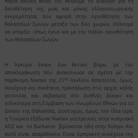
πάγια εθνική θέση- ότι θέλουμε το διάλογο για τη
διευθέτηση της μιας και μόνης ελληνοτουρκικής
εκκρεμότητας που αφορά στην οριοθέτηση των
θαλασσίων ζωνών μεταξύ των δύο χωρών. Θέλουμε
να υπάρξει -όπως έγινε και με την Ιταλία- οριοθέτηση
των θαλασσίων ζωνών.
Η Άγκυρα έκανε ένα θετικό βήμα, με την
αποκλιμάκωση που ανακοίνωσε σε σχέση με την
ης
παράνομη Navtex της 21
Ιουλίου. Απαιτείται, όμως,
συνέχεια και συνέπεια, προσήλωση στις αρχές καλής
γειτονίας και σεβασμός στο Διεθνές Δίκαιο και
ειδικότερα στη Σύμβαση των Ηνωμένων Εθνών για το
Δίκαιο της Θάλασσας. Δυστυχώς, όμως, την ίδια ώρα,
η Τουρκία εξέδωσε Νavtex για έρευνες στην κυπριακή
ΑΟΖ και το Barbaros βρίσκεται ήδη στην Κύπρο. Και
αυτό είναι απαράδεκτο. Είναι έμπρακτη συνέχεια της