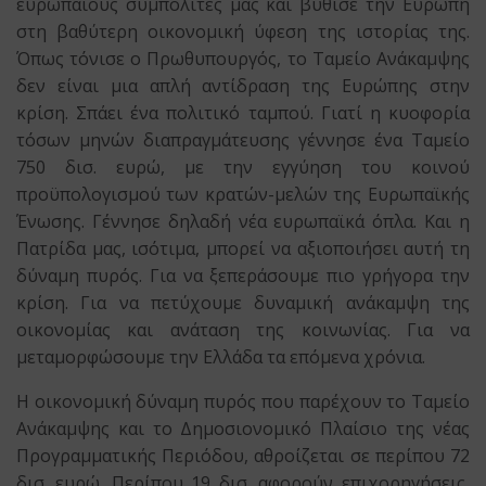
ευρωπαίους συμπολίτες μας και βύθισε την Ευρώπη
στη βαθύτερη οικονομική ύφεση της ιστορίας της.
Όπως τόνισε ο Πρωθυπουργός, το Ταμείο Ανάκαμψης
δεν είναι μια απλή αντίδραση της Ευρώπης στην
κρίση. Σπάει ένα πολιτικό ταμπού. Γιατί η κυοφορία
τόσων μηνών διαπραγμάτευσης γέννησε ένα Ταμείο
750 δισ. ευρώ, με την εγγύηση του κοινού
προϋπολογισμού των κρατών-μελών της Ευρωπαϊκής
Ένωσης. Γέννησε δηλαδή νέα ευρωπαϊκά όπλα. Και η
Πατρίδα μας, ισότιμα, μπορεί να αξιοποιήσει αυτή τη
δύναμη πυρός. Για να ξεπεράσουμε πιο γρήγορα την
κρίση. Για να πετύχουμε δυναμική ανάκαμψη της
οικονομίας και ανάταση της κοινωνίας. Για να
μεταμορφώσουμε την Ελλάδα τα επόμενα χρόνια.
Η οικονομική δύναμη πυρός που παρέχουν το Ταμείο
Ανάκαμψης και το Δημοσιονομικό Πλαίσιο της νέας
Προγραμματικής Περιόδου, αθροίζεται σε περίπου 72
δισ. ευρώ. Περίπου 19 δισ. αφορούν επιχορηγήσεις,