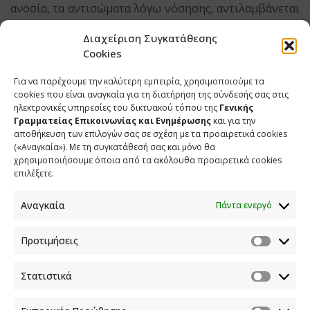
ανοσία, τα αντισώματα λόγω νόσησης, αντιλαμβάνεται
κανείς ότι τα ποσοστά αυτά μεγαλώνουν. Πάντως, σε
Διαχείριση Συγκατάθεσης
κάθε περίπτωση, περισσότερες λεπτομέρειες θα
Cookies
δοθούν στις ανακοινώσεις που θα γίνουν αύριο τ’
απόγευμα.
Για να παρέχουμε την καλύτερη εμπειρία, χρησιμοποιούμε τα
cookies που είναι αναγκαία για τη διατήρηση της σύνδεσής σας στις
Σ. ΡΙΣΤΟΦΣΚΑ:
Κύριε Εκπρόσωπε, στο σχεδιασμό της
ηλεκτρονικές υπηρεσίες του δικτυακού τόπου της
Γενικής
Γραμματείας Επικοινωνίας και Ενημέρωσης
και για την
Κυβέρνησης είναι και κάποια μέτρα που αφορούν τον
αποθήκευση των επιλογών σας σε σχέση με τα προαιρετικά cookies
τουρισμό; Δηλαδή, κλείσιμο συνόρων ή απαγόρευση
(«Αναγκαία»). Με τη συγκατάθεσή σας και μόνο θα
εισόδου από κάποιες χώρες, κ.λ.π. ή είναι μόνο για το
χρησιμοποιήσουμε όποια από τα ακόλουθα προαιρετικά cookies
επιλέξετε.
εσωτερικό; Ευχαριστώ.
Γ. ΟΙΚΟΝΟΜΟΥ:
Όχι, δεν υπάρχουν προς το παρόν
Αναγκαία
Πάντα ενεργό
τέτοια μέτρα στο μυαλό μας. Αφορούν το πλαίσιο
λειτουργίας της δημόσιας σφαίρας, αν μπορώ να τη
Προτιμήσεις
χαρακτηρίσω έτσι, από τον Σεπτέμβριο και μετά, μια
σειρά δραστηριοτήτων που αφορούν την καθεμιά και
Στατιστικά
τον καθέναν μας.