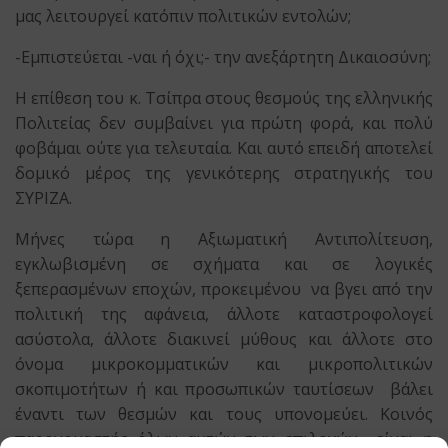
μας λειτουργεί κατόπιν πολιτικών εντολών;
-Εμπιστεύεται -ναι ή όχι;- την ανεξάρτητη Δικαιοσύνη;
H επίθεση του κ. Τσίπρα στους θεσμούς της ελληνικής
Πολιτείας δεν συμβαίνει για πρώτη φορά, και πολύ
φοβάμαι ούτε για τελευταία. Και αυτό επειδή αποτελεί
δομικό μέρος της γενικότερης στρατηγικής του
ΣΥΡΙΖΑ.
Μήνες τώρα η Αξιωματική Αντιπολίτευση,
εγκλωβισμένη σε σχήματα και σε λογικές
ξεπερασμένων εποχών, προκειμένου να βγει από την
πολιτική της αφάνεια, άλλοτε καταστροφολογεί
ασύστολα, άλλοτε διακινεί μύθους και άλλοτε στο
όνομα μικροκομματικών και μικροπολιτικών
σκοπιμοτήτων ή και προσωπικών ταυτίσεων βάλει
έναντι των θεσμών και τους υπονομεύει. Κοινός
παρονομαστής όλων αυτών των επιλογών είναι η