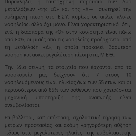
Παράλληλα, η ταυτόχρονη παρουσία των δύο
μεταλλάξεων -της «Ο» και της «Δ»- συντηρεί την
αυξημένη πίεση στο Ε.Σ.Υ. κυρίως σε απλές κλίνες
νοσηλείας, αλλά όχι μόνο. Είναι χαρακτηριστικό ότι,
ενώ η διασπορά της «Ο» στην κοινότητα είναι πάνω
από 80%, οι μισές από τις νοσηλείες προέρχονται από
τη μετάλλαξη «Δ», η οποία προκαλεί βαρύτερη
νόσηση και ασκεί μεγαλύτερη πίεση στις Μ.Ε.Θ..
Την ίδια στιγμή, τα στοιχεία που έρχονται από τα
νοσοκομεία μας δείχνουν ότι 7 στους 10
νοσηλευόμενους είναι ηλικίας άνω των 55 ετών και οι
περισσότεροι από 85% των ασθενών που χρειάζονται
μηχανική υποστήριξη της αναπνοής είναι
ανεμβολίαστοι.
Επιβάλλεται, κατ’ επέκταση, σχολαστική τήρηση των
μέτρων προστασίας και ακόμη γρηγορότερη αύξηση
-ιδίως στις μεγαλύτερες ηλικίες- της εμβολιαστικής