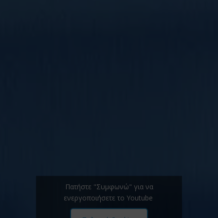
Πατήστε "Συμφωνώ" για να
ενεργοποιήσετε το Youtube