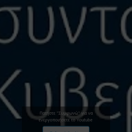
Πατήστε "Συμφωνώ" για να
ενεργοποιήσετε το Youtube