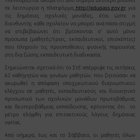
Υπενθυμίζεται ακόμα ότι από σήμερα Δευτέρα μπαίνει
σε λειτουργία η πλατφόρμα
http://edupass.gov.gr
για
τις δημόσιες σχολικές μονάδες, έτσι ώστε ο
διευθυντής κάθε σχολείου να μπορεί ανά πάσα στιγμή
να επιβεβαιώνει ότι βρίσκονται σ’ αυτό μόνο
πρόσωπα (μαθητές/τριες, εκπαιδευτικοί, επισκέπτες)
που πληρούν τις προϋποθέσεις φυσικής παρουσίας
στη δια ζώσης εκπαιδευτική διαδικασία.
Σημειώνεται σχετικά ότι το ΣτΕ απέρριψε τις αιτήσεις
62 καθηγητών και γονέων μαθητών, που ζητούσαν να
ακυρωθεί η απόφαση υποχρεωτικού διαγνωστικού
ελέγχου σε μαθητές, εκπαιδευτικούς και διοικητικό
προσωπικό των σχολικών μονάδων πρωτοβάθμιας
και δευτεροβάθμιας εκπαίδευσης, κρίνοντας ότι το
μέτρο ελήφθη για επιτακτικούς λόγους δημόσιας
υγείας.
Από σήμερα, έως και το Σάββατο, οι μαθητές όλων