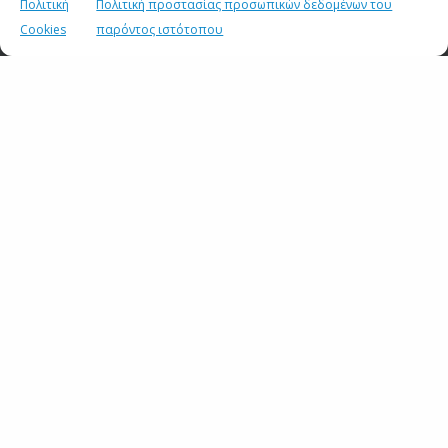
Πολιτική
Πολιτική προστασίας προσωπικών δεδομένων του
23 ΙΟΥΛΙΟΥ 2026
Cookies
παρόντος ιστότοπου
Σημεία συνέντευξης του Υφυπουργού παρά τω
Πρωθυπουργώ και Κυβερνητικού Εκπροσώπου Παύλου
Μαρινάκη στον Alpha Radio
22 ΙΟΥΛΙΟΥ 2026