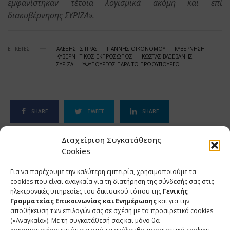
εμφανίστηκαν τέτοια λογισμικά ακόμη και επί
διακυβέρνησης ΣΥΡΙΖΑ».
ΕΤΙΚΕΤΕΣ
ΑΛΕΞΗΣ ΤΣΙΠΡΑΣ
ΓΙΑΝΝΗΣ ΟΙΚΟΝΟΜΟΥ
ΚΥΒΕΡΝΗΣΗ
ΚΥΒΕΡΝΗΤΙΚΟΣ ΕΚΠΡΟΣΩΠΟΣ
ΚΩΣΤΑΣ ΒΑΞΕΒΑΝΗΣ
ΣΥΡΙΖΑ
ΥΦΥΠΟΥΡΓΟΣ ΠΑΡΑ ΤΩ ΠΡΩΘΥΠΟΥΡΓΩ
SHARE
TWEET
SHARE
Διαχείριση Συγκατάθεσης
SHARE
Cookies
Για να παρέχουμε την καλύτερη εμπειρία, χρησιμοποιούμε τα
cookies που είναι αναγκαία για τη διατήρηση της σύνδεσής σας στις
ΣΧΕΤΙΚΑ ΑΡΘΡΑ
ηλεκτρονικές υπηρεσίες του δικτυακού τόπου της
Γενικής
Γραμματείας Επικοινωνίας και Ενημέρωσης
και για την
αποθήκευση των επιλογών σας σε σχέση με τα προαιρετικά cookies
(«Αναγκαία»). Με τη συγκατάθεσή σας και μόνο θα
Ανάρτηση του Υφυπουργού παρά τω Πρωθυπουργώ και