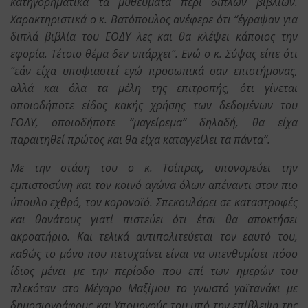
κατηγορηματικά τα μυθεύματα περί διπλών βιβλίων.
Χαρακτηριστικά ο κ. Βατόπουλος ανέφερε ότι “έγραψαν για
διπλά βιβλία του ΕΟΔΥ λες και θα κλέψει κάποιος την
εφορία. Τέτοιο θέμα δεν υπάρχει”. Ενώ ο κ. Σύψας είπε ότι
“εάν είχα υποψιαστεί εγώ προσωπικά σαν επιστήμονας,
αλλά και όλα τα μέλη της επιτροπής, ότι γίνεται
οποιοδήποτε είδος κακής χρήσης των δεδομένων του
ΕΟΔΥ, οποιοδήποτε “μαγείρεμα” δηλαδή, θα είχα
παραιτηθεί πρώτος και θα είχα καταγγείλει τα πάντα”.
Με την στάση του ο κ. Τσίπρας, υπονομεύει την
εμπιστοσύνη και τον κοινό αγώνα όλων απέναντι στον πιο
ύπουλο εχθρό, τον κορονοϊό. Σπεκουλάρει σε καταστροφές
και θανάτους γιατί πιστεύει ότι έτσι θα αποκτήσει
ακροατήριο. Και τελικά αντιπολιτεύεται τον εαυτό του,
καθώς το μόνο που πετυχαίνει είναι να υπενθυμίσει πόσο
ίδιος μένει με την περίοδο που επί των ημερών του
πλεκόταν στο Μέγαρο Μαξίμου το γνωστό γαϊτανάκι με
δημοσιογράφους και Υπουργούς του υπό την επίβλεψη της