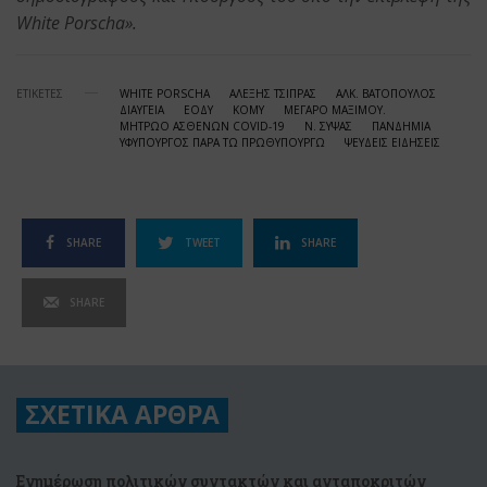
White Porscha
».
ΕΤΙΚΕΤΕΣ
WHITE PORSCHA
ΑΛΕΞΗΣ ΤΣΙΠΡΑΣ
ΑΛΚ. ΒΑΤΟΠΟΥΛΟΣ
ΔΙΑΥΓΕΙΑ
ΕΟΔΥ
ΚΟΜΥ
ΜΕΓΑΡΟ ΜΑΞΙΜΟΥ.
ΜΗΤΡΩΟ ΑΣΘΕΝΩΝ COVID-19
Ν. ΣΥΨΑΣ
ΠΑΝΔΗΜΙΑ
ΥΦΥΠΟΥΡΓΟΣ ΠΑΡΑ ΤΩ ΠΡΩΘΥΠΟΥΡΓΩ
ΨΕΥΔΕΙΣ ΕΙΔΗΣΕΙΣ
SHARE
TWEET
SHARE
SHARE
ΣΧΕΤΙΚΑ ΑΡΘΡΑ
Ενημέρωση πολιτικών συντακτών και ανταποκριτών