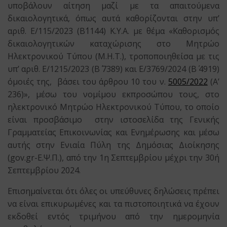
υποβάλουν αίτηση μαζί με τα απαιτούμενα
δικαιολογητικά, όπως αυτά καθορίζονται στην υπ’
αριθ. Ε/115/2023 (Β΄1144) Κ.Υ.Α. με θέμα «Καθορισμός
δικαιολογητικών καταχώρισης στο Μητρώο
Ηλεκτρονικού Τύπου (Μ.Η.Τ.), τροποποιηθείσα με τις
υπ’ αριθ. Ε/1215/2023 (Β΄ 7389) και Ε/3769/2024 (Β΄ 4919)
όμοιές της, βάσει του άρθρου 10 του ν.
5005/2022
(Α’
236)», μέσω του νομίμου εκπροσώπου τους, στο
ηλεκτρονικό Μητρώο Ηλεκτρονικού Τύπου, το οποίο
είναι προσβάσιμο στην ιστοσελίδα της Γενικής
Γραμματείας Επικοινωνίας και Ενημέρωσης και μέσω
αυτής στην Ενιαία Πύλη της Δημόσιας Διοίκησης
(gov.gr-Ε.Ψ.Π.), από την 1η Σεπτεμβρίου μέχρι την 30ή
Σεπτεμβρίου 2024.
Επισημαίνεται ότι όλες οι υπεύθυνες δηλώσεις πρέπει
να είναι επικυρωμένες και τα πιστοποιητικά να έχουν
εκδοθεί εντός τριμήνου από την ημερομηνία