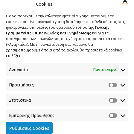
Cookies
Εφιστούμε την προσοχή σας στο γεγονός ότι ο κύκλος
Για να παρέχουμε την καλύτερη εμπειρία, χρησιμοποιούμε τα
εργασιών συναρτάται με τον απαιτούμενο αριθμό
cookies που είναι αναγκαία για τη διατήρηση της σύνδεσής σας στις
εργαζομένων (δημοσιογράφων και λοιπού
ηλεκτρονικές υπηρεσίες του δικτυακού τόπου της
Γενικής
προσωπικού). Συνεπώς για την ανανέωση της
Γραμματείας Επικοινωνίας και Ενημέρωσης
και για την
αποθήκευση των επιλογών σας σε σχέση με τα προαιρετικά cookies
πιστοποίησης στο Μ.Η.Τ θα πρέπει η επιχείρηση
(«Αναγκαία»). Με τη συγκατάθεσή σας και μόνο θα
ηλεκτρονικού τύπου να πληροί την ως άνω
χρησιμοποιήσουμε όποια από τα ακόλουθα προαιρετικά cookies
υποχρέωση σύμφωνα με τον κύκλο εργασιών του
επιλέξετε.
2023.
Αναγκαία
Πάντα ενεργό
Προτιμήσεις
Γ.
Αν το Τμήμα Μητρώων και Διαφάνειας της Γ.Γ.Ε.Ε.
διαπιστώσει, είτε αυτεπαγγέλτως είτε κατόπιν
Στατιστικά
καταγγελίας είτε κατόπιν τυχαίου ελέγχου, σύμφωνα
με όσα ορίζονται στα άρθρα 17 έως 21 του ν.
Εμπορικής Προώθησης
5005/2022, ότι δεν πληρούνται οι απαραίτητες
προϋποθέσεις, το αίτημα ανανέωσης της εγγραφής
Ρυθμίσεις Cookies
απορρίπτεται και η επιχείρηση διαγράφεται από το