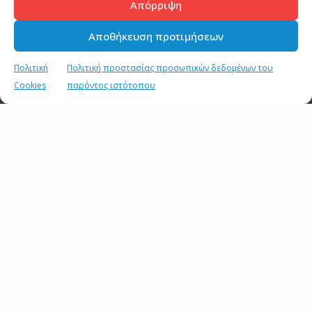
Δράσεις για την Τεχνητή Νοημοσύνη και την
Απόρριψη
Παραπληροφόρηση στην διεθνή έκθεση Τεχνολογίας και
Καινοτομίας BEYOND 2026 που συνδιοργανώνει η Γενική
Αποθήκευση προτιμήσεων
Γραμματεία Επικοινωνίας και Ενημέρωσης
18 ΙΟΥΝΙΟΥ 2026
Πολιτική
Πολιτική προστασίας προσωπικών δεδομένων του
Cookies
παρόντος ιστότοπου
Δ.Κιρμικίρογλου: “Ενημερωμένος πολίτης και θεσμική
ετοιμότητα συνθέτουν την ασπίδα μας απέναντι στην
παραπληροφόρηση”
5 ΙΟΥΝΙΟΥ 2026
Ο ΓΓΕΕ Δ. Κιρμικίρογλου στο «Media & Magazine Days
2026» της ΕΔΙΠΤ: «Η ενίσχυση του έντυπου Τύπου είναι
στρατηγική επιλογή για τη δημοκρατία»
4 ΙΟΥΝΙΟΥ 2026
Συνάντηση του Γενικού Γραμματέα Επικοινωνίας και
Ενημέρωσης Δημήτρη Κιρμικίρογλου με τον Πρέσβη της
Σουηδίας Håkan Emsgård
15 ΜΑΪΟΥ 2026