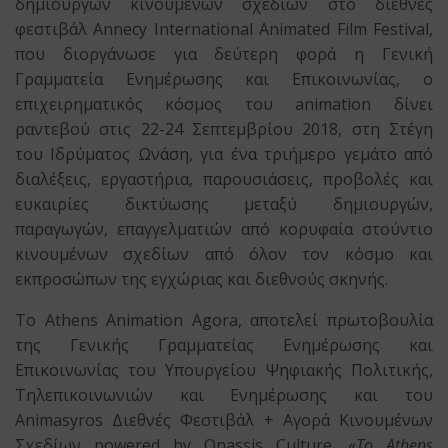
δημιουργών κινουμένων σχεδίων στο διεθνές
φεστιβάλ Annecy International Animated Film Festival,
που διοργάνωσε για δεύτερη φορά η Γενική
Γραμματεία Ενημέρωσης και Επικοινωνίας, ο
επιχειρηματικός κόσμος του animation δίνει
ραντεβού στις 22-24 Σεπτεμβρίου 2018, στη Στέγη
του Ιδρύματος Ωνάση, για ένα τριήμερο γεμάτο από
διαλέξεις, εργαστήρια, παρουσιάσεις, προβολές και
ευκαιρίες δικτύωσης μεταξύ δημιουργών,
παραγωγών, επαγγελματιών από κορυφαία στούντιο
κινουμένων σχεδίων από όλον τον κόσμο και
εκπροσώπων της εγχώριας και διεθνούς σκηνής.
Το Athens Animation Agora, αποτελεί πρωτοβουλία
της Γενικής Γραμματείας Ενημέρωσης και
Επικοινωνίας του Υπουργείου Ψηφιακής Πολιτικής,
Τηλεπικοινωνιών και Ενημέρωσης και του
Animasyros Διεθνές Φεστιβάλ + Αγορά Κινουμένων
Σχεδίων powered by Onassis Culture. «
Το Athens