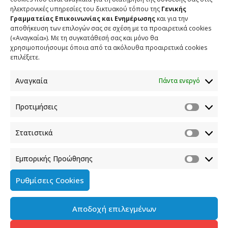
ηλεκτρονικές υπηρεσίες του δικτυακού τόπου της
Γενικής
Γραμματείας Επικοινωνίας και Ενημέρωσης
και για την
SHARE
TWEET
SHARE
αποθήκευση των επιλογών σας σε σχέση με τα προαιρετικά cookies
(«Αναγκαία»). Με τη συγκατάθεσή σας και μόνο θα
χρησιμοποιήσουμε όποια από τα ακόλουθα προαιρετικά cookies
SHARE
επιλέξετε.
Αναγκαία
Πάντα ενεργό
ΣΧΕΤΙΚΑ ΑΡΘΡΑ
Προτιμήσεις
Περιφερειακή Ημερίδα Διαβούλευσης για το Εθνικό Σχέδιο
Στατιστικά
Δράσης για την Ασφάλεια των Δημοσιογράφων στην Πάτρα
21 ΙΟΥΛΙΟΥ 2026
Εμπορικής Προώθησης
Ρυθμίσεις Cookies
Συγκροτήθηκε στη ΓΓΕΕ η Γνωμοδοτική Επιτροπή για την
Παιδεία στα Μέσα
16 ΙΟΥΛΙΟΥ 2026
Αποδοχή επιλεγμένων