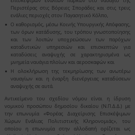
επισκέψιμων ενάλιων πάρκων στο ναυάγιο της
Περιστέρας στις Βόρειες Σποράδες και στις τρεις
ενάλιες περιοχές στον Παγασητικό Κόλπο,
Ο καθορισμός, μέσω Κοινής Υπουργικής Απόφασης,
των όρων κατάδυσης, του τρόπου γνωστοποίησης
και των λοιπών υποχρεώσεων των παρόχων
καταδυτικών υπηρεσιών και επισκεπτών για
καταδύσεις αναψυχής σε χαρακτηρισμένα ως
μνημεία ναυάγια πλοίων και αεροσκαφών και
Η ολοκλήρωση της τεκμηρίωσης των ανωτέρω
ναυαγίων και η έναρξη διενέργειας καταδύσεων
αναψυχής σε αυτά.
Αντικείμενο του σχεδίου νόμου είναι η ίδρυση
νομικού προσώπου δημοσίου δικαίου (Ν.Π.Δ.Δ.) με
την επωνυμία «Φορέας Διαχείρισης Επισκέψιμων
Χώρων Ενάλιας Πολιτιστικής Κληρονομιάς», του
οποίου η επωνυμία στην αλλοδαπή ορίζεται ως