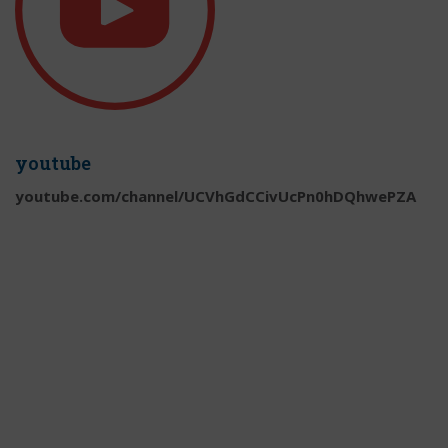
youtube
youtube.com/channel/UCVhGdCCivUcPn0hDQhwePZA