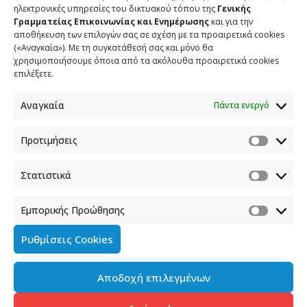
ηλεκτρονικές υπηρεσίες του δικτυακού τόπου της
Γενικής
Γραμματείας Επικοινωνίας και Ενημέρωσης
και για την
αποθήκευση των επιλογών σας σε σχέση με τα προαιρετικά cookies
(«Αναγκαία»). Με τη συγκατάθεσή σας και μόνο θα
ΕΠΙΚΟΙΝΩΝΙΑ
χρησιμοποιήσουμε όποια από τα ακόλουθα προαιρετικά cookies
επιλέξετε.
Φραγκούδη 11 & Αλεξάνδρου Πάντου
Καλλιθέα, 176 71 Αθήνα
Αναγκαία
Πάντα ενεργό
210 90 98 000
info.media@media.gov.gr
Προτιμήσεις
Στατιστικά
Εμπορικής Προώθησης
Πολιτική Cookies
Ρυθμίσεις Cookies
Όροι χρήσης
Αποδοχή επιλεγμένων
Πολιτική προστασίας προσωπικών δεδομένων του
παρόντος ιστότοπου