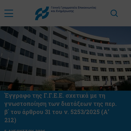
Έγγραφο της Γ.Γ.Ε.Ε. σχετικά με τη
γνωστοποίηση των διατάξεων της περ.
β΄ του άρθρου 31 του ν. 5253/2025 (Α’
212)