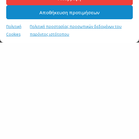
Farid Monib και ο Μορφωτικός Ακόλουθος της
Αιγύπτου στην Αθήνα, Dr Hussein.
Αποθήκευση προτιμήσεων
Πολιτική
Πολιτική προστασίας προσωπικών δεδομένων του
Cookies
παρόντος ιστότοπου
Πατήστε "Συμφωνώ" για να
ενεργοποιήσετε το Youtube
Πολιτική Cookies
Συμφωνώ
SHARE
TWEET
SHARE
SHARE