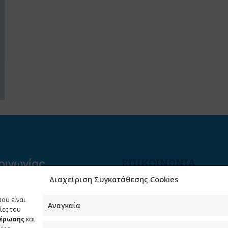
ΕΠΙΚΟΙΝΩΝΙΑ
Διαχείριση Συγκατάθεσης Cookies
Φραγκούδη 11 & Αλεξάνδρο
Πάντου
που είναι
Καλλιθέα, 176 71 Αθήνα
Αναγκαία
ίες του
μέρωσης
και
210 90 98 000