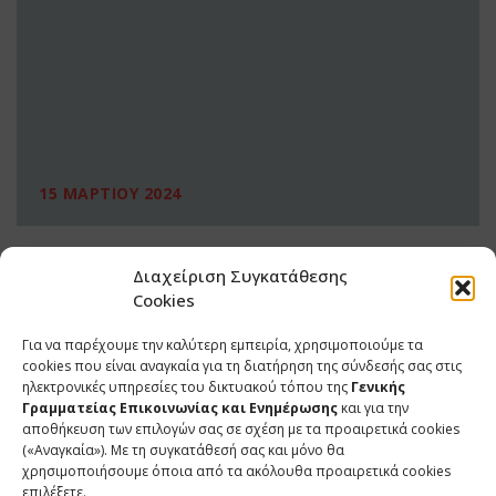
15 ΜΑΡΤΙΟΥ 2024
Διαχείριση Συγκατάθεσης
Cookies
Για να παρέχουμε την καλύτερη εμπειρία, χρησιμοποιούμε τα
cookies που είναι αναγκαία για τη διατήρηση της σύνδεσής σας στις
ηλεκτρονικές υπηρεσίες του δικτυακού τόπου της
Γενικής
Γραμματείας Επικοινωνίας και Ενημέρωσης
και για την
αποθήκευση των επιλογών σας σε σχέση με τα προαιρετικά cookies
(«Αναγκαία»). Με τη συγκατάθεσή σας και μόνο θα
ΕΠΙΚΟΙΝΩΝΙΑ
χρησιμοποιήσουμε όποια από τα ακόλουθα προαιρετικά cookies
επιλέξετε.