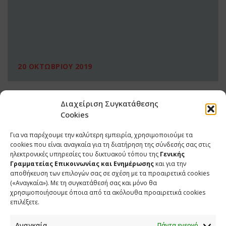
20 ΟΚΤΩΒΡΙΟΥ 2019
Διαχείριση Συγκατάθεσης
Cookies
Για να παρέχουμε την καλύτερη εμπειρία, χρησιμοποιούμε τα
cookies που είναι αναγκαία για τη διατήρηση της σύνδεσής σας στις
ηλεκτρονικές υπηρεσίες του δικτυακού τόπου της
Γενικής
Γραμματείας Επικοινωνίας και Ενημέρωσης
και για την
αποθήκευση των επιλογών σας σε σχέση με τα προαιρετικά cookies
(«Αναγκαία»). Με τη συγκατάθεσή σας και μόνο θα
ΕΠΙΚΟΙΝΩΝΙΑ
χρησιμοποιήσουμε όποια από τα ακόλουθα προαιρετικά cookies
επιλέξετε.
Φραγκούδη 11 & Αλεξάνδρου Πάντου
Καλλιθέα, 176 71 Αθήνα
Αναγκαία
Πάντα ενεργό