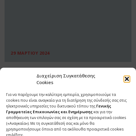
29 ΜΑΡΤΙΟΥ 2024
Διαχείριση Συγκατάθεσης
Cookies
Για να παρέχουμε την καλύτερη εμπειρία, χρησιμοποιούμε τα
cookies που είναι αναγκαία για τη διατήρηση της σύνδεσής σας στις
ηλεκτρονικές υπηρεσίες του δικτυακού τόπου της
Γενικής
Γραμματείας Επικοινωνίας και Ενημέρωσης
και για την
αποθήκευση των επιλογών σας σε σχέση με τα προαιρετικά cookies
(«Αναγκαία»). Με τη συγκατάθεσή σας και μόνο θα
ΕΠΙΚΟΙΝΩΝΙΑ
χρησιμοποιήσουμε όποια από τα ακόλουθα προαιρετικά cookies
επιλέξετε.