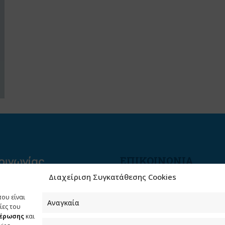
ΕΠΙΚΟΙΝΩΝΙΑ
Διαχείριση Συγκατάθεσης Cookies
Φραγκούδη 11 & Αλεξάνδρο
Πάντου
που είναι
Καλλιθέα, 176 71 Αθήνα
Αναγκαία
ίες του
μέρωσης
και
210 90 98 000