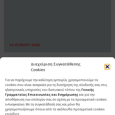
10 ΙΟΥΝΙΟΥ 2025
Διαχείριση Συγκατάθεσης
Cookies
Για να παρέχουμε την καλύτερη εμπειρία, χρησιμοποιούμε τα
cookies που είναι αναγκαία για τη διατήρηση της σύνδεσής σας στις
ηλεκτρονικές υπηρεσίες του δικτυακού τόπου της
Γενικής
Γραμματείας Επικοινωνίας και Ενημέρωσης
και για την
αποθήκευση των επιλογών σας σε σχέση με τα προαιρετικά cookies
(«Αναγκαία»). Με τη συγκατάθεσή σας και μόνο θα
ΕΠΙΚΟΙΝΩΝΙΑ
χρησιμοποιήσουμε όποια από τα ακόλουθα προαιρετικά cookies
επιλέξετε.