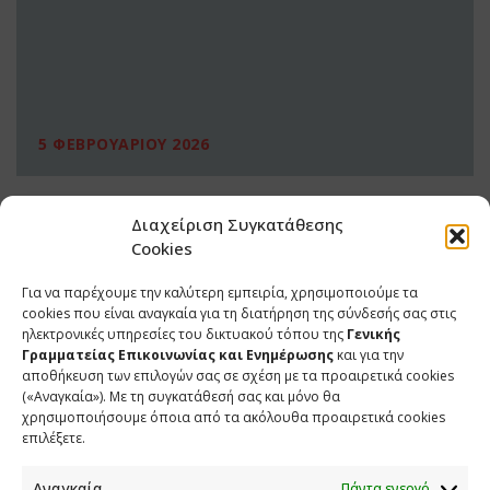
5 ΦΕΒΡΟΥΑΡΙΟΥ 2026
Διαχείριση Συγκατάθεσης
Cookies
Για να παρέχουμε την καλύτερη εμπειρία, χρησιμοποιούμε τα
cookies που είναι αναγκαία για τη διατήρηση της σύνδεσής σας στις
ηλεκτρονικές υπηρεσίες του δικτυακού τόπου της
Γενικής
Γραμματείας Επικοινωνίας και Ενημέρωσης
και για την
αποθήκευση των επιλογών σας σε σχέση με τα προαιρετικά cookies
(«Αναγκαία»). Με τη συγκατάθεσή σας και μόνο θα
ΕΠΙΚΟΙΝΩΝΙΑ
χρησιμοποιήσουμε όποια από τα ακόλουθα προαιρετικά cookies
επιλέξετε.
Φραγκούδη 11 & Αλεξάνδρου Πάντου
Καλλιθέα, 176 71 Αθήνα
Αναγκαία
Πάντα ενεργό