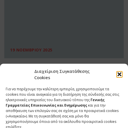
19 ΝΟΕΜΒΡΙΟΥ 2025
Διαχείριση Συγκατάθεσης
Cookies
Για να παρέχουμε την καλύτερη εμπειρία, χρησιμοποιούμε τα
cookies που είναι αναγκαία για τη διατήρηση της σύνδεσής σας στις
ηλεκτρονικές υπηρεσίες του δικτυακού τόπου της
Γενικής
Γραμματείας Επικοινωνίας και Ενημέρωσης
και για την
αποθήκευση των επιλογών σας σε σχέση με τα προαιρετικά cookies
(«Αναγκαία»). Με τη συγκατάθεσή σας και μόνο θα
ΕΠΙΚΟΙΝΩΝΙΑ
χρησιμοποιήσουμε όποια από τα ακόλουθα προαιρετικά cookies
επιλέξετε.