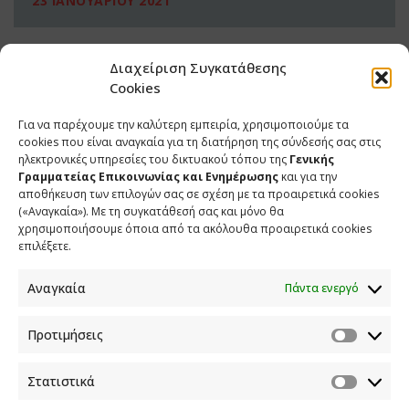
23 ΙΑΝΟΥΑΡΙΟΥ 2021
Διαχείριση Συγκατάθεσης
Cookies
Για να παρέχουμε την καλύτερη εμπειρία, χρησιμοποιούμε τα
cookies που είναι αναγκαία για τη διατήρηση της σύνδεσής σας στις
ηλεκτρονικές υπηρεσίες του δικτυακού τόπου της
Γενικής
Γραμματείας Επικοινωνίας και Ενημέρωσης
και για την
αποθήκευση των επιλογών σας σε σχέση με τα προαιρετικά cookies
(«Αναγκαία»). Με τη συγκατάθεσή σας και μόνο θα
ΕΠΙΚΟΙΝΩΝΙΑ
χρησιμοποιήσουμε όποια από τα ακόλουθα προαιρετικά cookies
επιλέξετε.
Φραγκούδη 11 & Αλεξάνδρου Πάντου
Καλλιθέα, 176 71 Αθήνα
Αναγκαία
Πάντα ενεργό
210 90 98 000
info.media@media.gov.gr
Προτιμήσεις
Στατιστικά