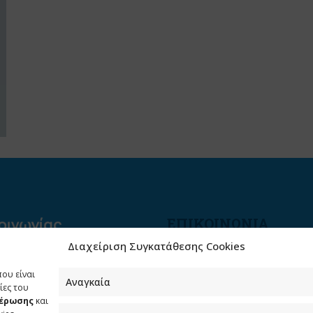
ΕΠΙΚΟΙΝΩΝΙΑ
Διαχείριση Συγκατάθεσης Cookies
Φραγκούδη 11 & Αλεξάνδρο
Πάντου
που είναι
Καλλιθέα, 176 71 Αθήνα
Αναγκαία
ίες του
μέρωσης
και
210 90 98 000