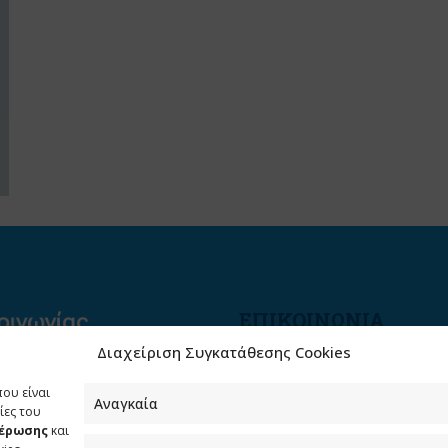
ΕΠΙΚΟΙΝΩΝΙΑ
Διαχείριση Συγκατάθεσης Cookies
Φραγκούδη 11 & Αλεξάνδρο
Πάντου
που είναι
Καλλιθέα, 176 71 Αθήνα
Αναγκαία
ίες του
μέρωσης
και
210 90 98 000