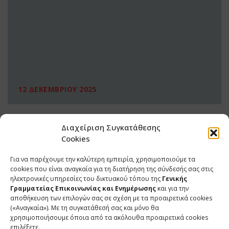
12 ΔΕΚΕΜΒΡΙΟΥ 2025
Διαχείριση Συγκατάθεσης
Cookies
Για να παρέχουμε την καλύτερη εμπειρία, χρησιμοποιούμε τα
cookies που είναι αναγκαία για τη διατήρηση της σύνδεσής σας στις
ηλεκτρονικές υπηρεσίες του δικτυακού τόπου της
Γενικής
Γραμματείας Επικοινωνίας και Ενημέρωσης
και για την
αποθήκευση των επιλογών σας σε σχέση με τα προαιρετικά cookies
(«Αναγκαία»). Με τη συγκατάθεσή σας και μόνο θα
ΕΠΙΚΟΙΝΩΝΙΑ
χρησιμοποιήσουμε όποια από τα ακόλουθα προαιρετικά cookies
επιλέξετε.