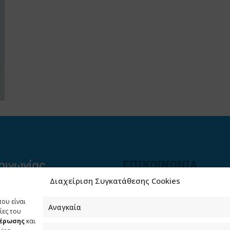
ΕΠΙΚΟΙΝΩΝΙΑ
Διαχείριση Συγκατάθεσης Cookies
Φραγκούδη 11 & Αλεξάνδρο
Πάντου
που είναι
Καλλιθέα, 176 71 Αθήνα
Αναγκαία
ίες του
μέρωσης
και
210 90 98 000