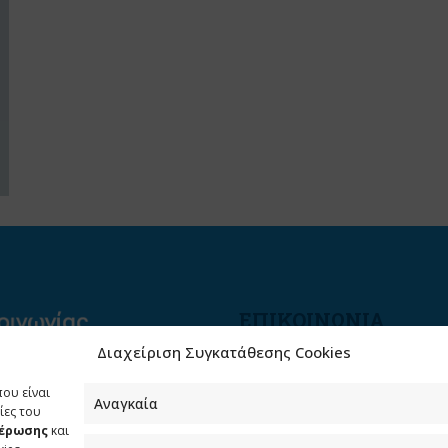
ΕΠΙΚΟΙΝΩΝΙΑ
Διαχείριση Συγκατάθεσης Cookies
Φραγκούδη 11 & Αλεξάνδρο
Πάντου
που είναι
Καλλιθέα, 176 71 Αθήνα
Αναγκαία
ίες του
μέρωσης
και
210 90 98 000