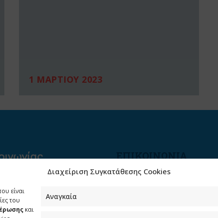
1 ΜΑΡΤΙΟΥ 2023
ΕΠΙΚΟΙΝΩΝΙΑ
Διαχείριση Συγκατάθεσης Cookies
Φραγκούδη 11 & Αλεξάνδρο
Πάντου
που είναι
Καλλιθέα, 176 71 Αθήνα
Αναγκαία
ίες του
μέρωσης
και
210 90 98 000