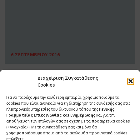
6 ΣΕΠΤΕΜΒΡΙΟΥ 2016
Διαχείριση Συγκατάθεσης
Cookies
Για να παρέχουμε την καλύτερη εμπειρία, χρησιμοποιούμε τα
cookies που είναι αναγκαία για τη διατήρηση της σύνδεσής σας στις
ηλεκτρονικές υπηρεσίες του δικτυακού τόπου της
Γενικής
Γραμματείας Επικοινωνίας και Ενημέρωσης
και για την
αποθήκευση των επιλογών σας σε σχέση με τα προαιρετικά cookies
(«Αναγκαία»). Με τη συγκατάθεσή σας και μόνο θα
ΕΠΙΚΟΙΝΩΝΙΑ
χρησιμοποιήσουμε όποια από τα ακόλουθα προαιρετικά cookies
επιλέξετε.