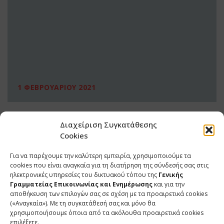
1 ΦΕΒΡΟΥΑΡΙΟΥ 2021
Διαχείριση Συγκατάθεσης
Cookies
Για να παρέχουμε την καλύτερη εμπειρία, χρησιμοποιούμε τα
cookies που είναι αναγκαία για τη διατήρηση της σύνδεσής σας στις
ηλεκτρονικές υπηρεσίες του δικτυακού τόπου της
Γενικής
Γραμματείας Επικοινωνίας και Ενημέρωσης
και για την
αποθήκευση των επιλογών σας σε σχέση με τα προαιρετικά cookies
(«Αναγκαία»). Με τη συγκατάθεσή σας και μόνο θα
ΕΠΙΚΟΙΝΩΝΙΑ
χρησιμοποιήσουμε όποια από τα ακόλουθα προαιρετικά cookies
επιλέξετε.