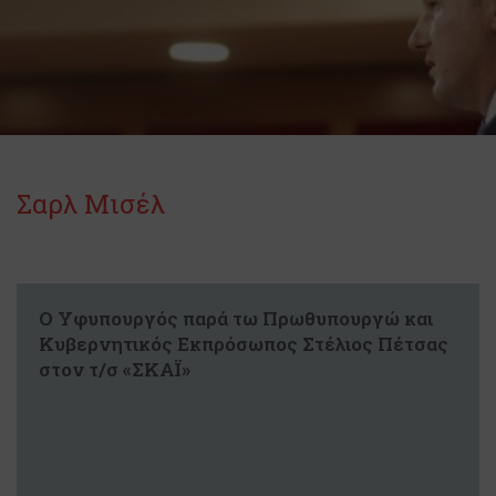
Σαρλ Μισέλ
Ο Υφυπουργός παρά τω Πρωθυπουργώ και
Κυβερνητικός Εκπρόσωπος Στέλιος Πέτσας
στον τ/σ «ΣΚΑΪ»