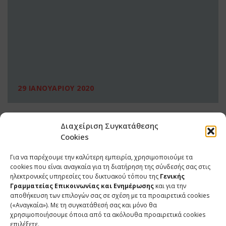
29 ΙΑΝΟΥΑΡΙΟΥ 2020
Διαχείριση Συγκατάθεσης
Cookies
Για να παρέχουμε την καλύτερη εμπειρία, χρησιμοποιούμε τα
cookies που είναι αναγκαία για τη διατήρηση της σύνδεσής σας στις
ηλεκτρονικές υπηρεσίες του δικτυακού τόπου της
Γενικής
Γραμματείας Επικοινωνίας και Ενημέρωσης
και για την
αποθήκευση των επιλογών σας σε σχέση με τα προαιρετικά cookies
(«Αναγκαία»). Με τη συγκατάθεσή σας και μόνο θα
ΕΠΙΚΟΙΝΩΝΙΑ
χρησιμοποιήσουμε όποια από τα ακόλουθα προαιρετικά cookies
επιλέξετε.