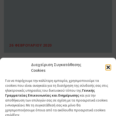
26 ΦΕΒΡΟΥΑΡΙΟΥ 2020
Διαχείριση Συγκατάθεσης
Cookies
Για να παρέχουμε την καλύτερη εμπειρία, χρησιμοποιούμε τα
cookies που είναι αναγκαία για τη διατήρηση της σύνδεσής σας στις
ηλεκτρονικές υπηρεσίες του δικτυακού τόπου της
Γενικής
Γραμματείας Επικοινωνίας και Ενημέρωσης
και για την
αποθήκευση των επιλογών σας σε σχέση με τα προαιρετικά cookies
(«Αναγκαία»). Με τη συγκατάθεσή σας και μόνο θα
ΕΠΙΚΟΙΝΩΝΙΑ
χρησιμοποιήσουμε όποια από τα ακόλουθα προαιρετικά cookies
επιλέξετε.