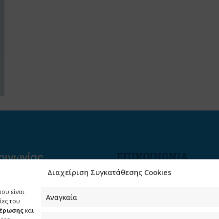
ΕΠΙΚΟΙΝΩΝΙΑ
Διαχείριση Συγκατάθεσης Cookies
Φραγκούδη 11 & Αλεξάνδρο
Πάντου
που είναι
Καλλιθέα, 176 71 Αθήνα
Αναγκαία
ίες του
μέρωσης
και
210 90 98 000