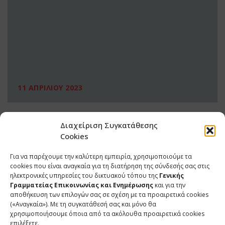
11 ΑΠΡΙΛΙΟΥ 2023
Διαχείριση Συγκατάθεσης
Cookies
Για να παρέχουμε την καλύτερη εμπειρία, χρησιμοποιούμε τα
cookies που είναι αναγκαία για τη διατήρηση της σύνδεσής σας στις
ηλεκτρονικές υπηρεσίες του δικτυακού τόπου της
Γενικής
Γραμματείας Επικοινωνίας και Ενημέρωσης
και για την
αποθήκευση των επιλογών σας σε σχέση με τα προαιρετικά cookies
(«Αναγκαία»). Με τη συγκατάθεσή σας και μόνο θα
ΕΠΙΚΟΙΝΩΝΙΑ
χρησιμοποιήσουμε όποια από τα ακόλουθα προαιρετικά cookies
επιλέξετε.