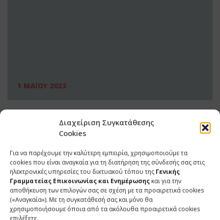
1 ΜΑΪΟΥ 2023
Διαχείριση Συγκατάθεσης
Cookies
Για να παρέχουμε την καλύτερη εμπειρία, χρησιμοποιούμε τα
cookies που είναι αναγκαία για τη διατήρηση της σύνδεσής σας στις
ηλεκτρονικές υπηρεσίες του δικτυακού τόπου της
Γενικής
Γραμματείας Επικοινωνίας και Ενημέρωσης
και για την
αποθήκευση των επιλογών σας σε σχέση με τα προαιρετικά cookies
(«Αναγκαία»). Με τη συγκατάθεσή σας και μόνο θα
ΕΠΙΚΟΙΝΩΝΙΑ
χρησιμοποιήσουμε όποια από τα ακόλουθα προαιρετικά cookies
επιλέξετε.