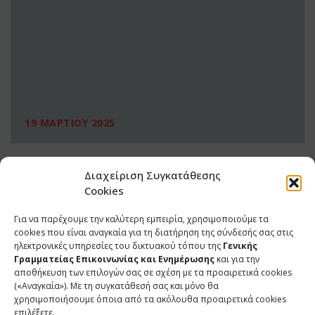
19 ΜΑΡΤΙΟΥ 2025
Διαχείριση Συγκατάθεσης
Cookies
Για να παρέχουμε την καλύτερη εμπειρία, χρησιμοποιούμε τα
cookies που είναι αναγκαία για τη διατήρηση της σύνδεσής σας στις
ηλεκτρονικές υπηρεσίες του δικτυακού τόπου της
Γενικής
Γραμματείας Επικοινωνίας και Ενημέρωσης
και για την
αποθήκευση των επιλογών σας σε σχέση με τα προαιρετικά cookies
(«Αναγκαία»). Με τη συγκατάθεσή σας και μόνο θα
ΕΠΙΚΟΙΝΩΝΙΑ
χρησιμοποιήσουμε όποια από τα ακόλουθα προαιρετικά cookies
επιλέξετε.