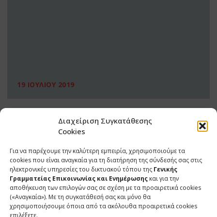
19 ΙΟΥΛΙΟΥ 2019
Διαχείριση Συγκατάθεσης
Cookies
Για να παρέχουμε την καλύτερη εμπειρία, χρησιμοποιούμε τα
cookies που είναι αναγκαία για τη διατήρηση της σύνδεσής σας στις
ηλεκτρονικές υπηρεσίες του δικτυακού τόπου της
Γενικής
Γραμματείας Επικοινωνίας και Ενημέρωσης
και για την
αποθήκευση των επιλογών σας σε σχέση με τα προαιρετικά cookies
(«Αναγκαία»). Με τη συγκατάθεσή σας και μόνο θα
ΕΠΙΚΟΙΝΩΝΙΑ
χρησιμοποιήσουμε όποια από τα ακόλουθα προαιρετικά cookies
επιλέξετε.