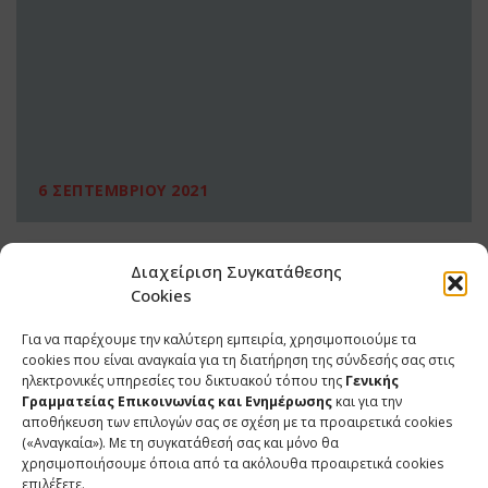
6 ΣΕΠΤΕΜΒΡΙΟΥ 2021
Διαχείριση Συγκατάθεσης
Cookies
Για να παρέχουμε την καλύτερη εμπειρία, χρησιμοποιούμε τα
cookies που είναι αναγκαία για τη διατήρηση της σύνδεσής σας στις
ηλεκτρονικές υπηρεσίες του δικτυακού τόπου της
Γενικής
Γραμματείας Επικοινωνίας και Ενημέρωσης
και για την
αποθήκευση των επιλογών σας σε σχέση με τα προαιρετικά cookies
(«Αναγκαία»). Με τη συγκατάθεσή σας και μόνο θα
ΕΠΙΚΟΙΝΩΝΙΑ
χρησιμοποιήσουμε όποια από τα ακόλουθα προαιρετικά cookies
επιλέξετε.