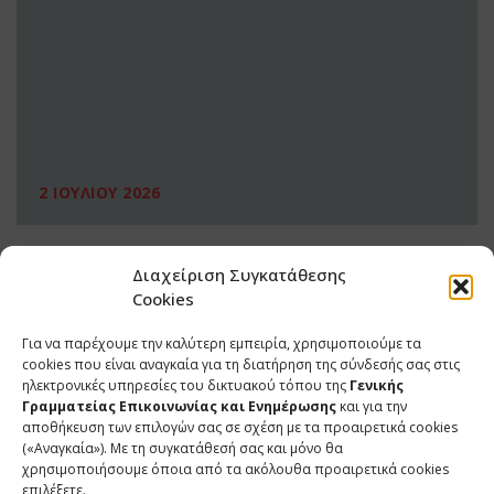
2 ΙΟΥΛΙΟΥ 2026
Διαχείριση Συγκατάθεσης
Cookies
Για να παρέχουμε την καλύτερη εμπειρία, χρησιμοποιούμε τα
cookies που είναι αναγκαία για τη διατήρηση της σύνδεσής σας στις
ηλεκτρονικές υπηρεσίες του δικτυακού τόπου της
Γενικής
Γραμματείας Επικοινωνίας και Ενημέρωσης
και για την
αποθήκευση των επιλογών σας σε σχέση με τα προαιρετικά cookies
(«Αναγκαία»). Με τη συγκατάθεσή σας και μόνο θα
ΕΠΙΚΟΙΝΩΝΙΑ
χρησιμοποιήσουμε όποια από τα ακόλουθα προαιρετικά cookies
επιλέξετε.