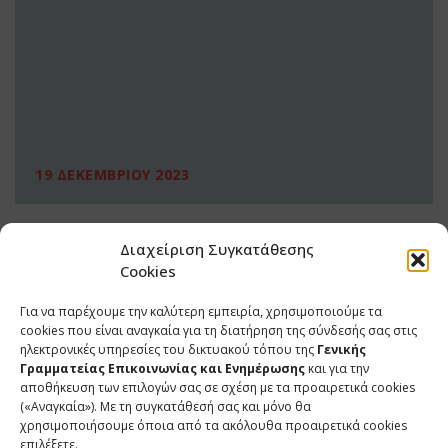
19 ΔΕΚΕΜΒΡΙΟΥ 2023
Διαχείριση Συγκατάθεσης
Cookies
Για να παρέχουμε την καλύτερη εμπειρία, χρησιμοποιούμε τα
cookies που είναι αναγκαία για τη διατήρηση της σύνδεσής σας στις
ηλεκτρονικές υπηρεσίες του δικτυακού τόπου της
Γενικής
Γραμματείας Επικοινωνίας και Ενημέρωσης
και για την
αποθήκευση των επιλογών σας σε σχέση με τα προαιρετικά cookies
(«Αναγκαία»). Με τη συγκατάθεσή σας και μόνο θα
ΕΠΙΚΟΙΝΩΝΙΑ
χρησιμοποιήσουμε όποια από τα ακόλουθα προαιρετικά cookies
επιλέξετε.